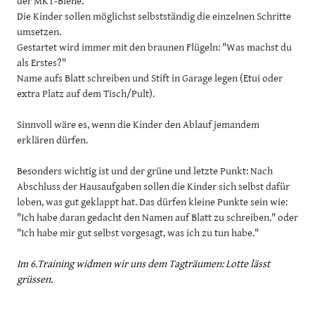
der MKT-Biene.
FEEDBACKS
Die Kinder sollen möglichst selbstständig die einzelnen Schritte
umsetzen.
EINBLICK INS ATELIER
Gestartet wird immer mit den braunen Flügeln: "Was machst du
als Erstes?"
​Name aufs Blatt schreiben und Stift in Garage legen (Etui oder
LINKSEITE
extra Platz auf dem Tisch/Pult).
Sinnvoll wäre es, wenn die Kinder den Ablauf jemandem
erklären dürfen.
Besonders wichtig ist und der grüne und letzte Punkt: Nach
Abschluss der Hausaufgaben sollen die Kinder sich selbst dafür
loben, was gut geklappt hat. Das dürfen kleine Punkte sein wie:
"Ich habe daran gedacht den Namen auf Blatt zu schreiben." oder
"Ich habe mir gut selbst vorgesagt, was ich zu tun habe."
Im 6.Training widmen wir uns dem Tagträumen: Lotte lässt
grüssen.