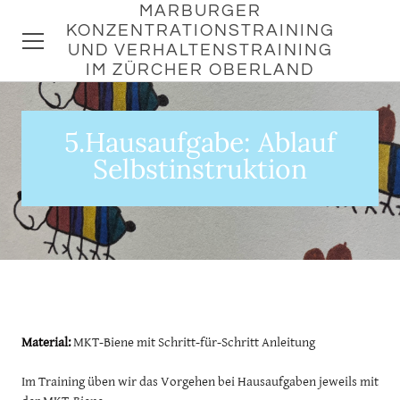
MARBURGER
KONZENTRATIONSTRAINING
UND VERHALTENSTRAINING
IM ZÜRCHER OBERLAND
HOME
5.Hausaufgabe: Ablauf
ANGEBOT
Selbstinstruktion
AKTUELLE KURSDATEN
AUFBAU DES
KONZENTRATIONSTRAINING
HAUSAUFGABEN
MIRJAM SHIRATO
Material:
MKT-Biene mit Schritt-für-Schritt Anleitung
KONTAKT
Im Training üben wir das Vorgehen bei Hausaufgaben jeweils mit