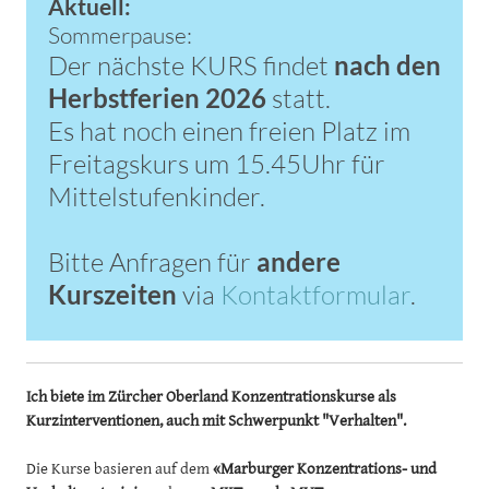
Aktuell:
FEEDBACKS
Sommerpause:
Der nächste KURS findet
nach den
EINBLICK INS ATELIER
Herbstferien 2026
statt.
LINKSEITE
​Es hat noch einen freien Platz im
Freitagskurs um 15.45Uhr für
Mittelstufenkinder.
​Bitte Anfragen für
andere
Kurszeiten
via
Kontaktformular
.
Ich biete im Zürcher Oberland Konzentrationskurse als
Kurzinterventionen, auch mit Schwerpunkt "Verhalten".
​Die Kurse basieren auf dem
«
M
arburger
K
onzentrations- und