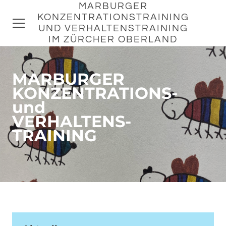
MARBURGER
KONZENTRATIONSTRAINING
UND VERHALTENSTRAINING
IM ZÜRCHER OBERLAND
HOME
​MARBURGER
KONZENTRATIONS-
ANGEBOT
und
AKTUELLE KURSDATEN
​VERHALTENS-
TRAINING
AUFBAU DES
KONZENTRATIONSTRAINING
HAUSAUFGABEN
MIRJAM SHIRATO
KONTAKT